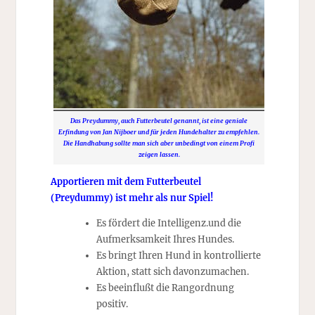
Das Preydummy, auch Futterbeutel genannt, ist eine geniale
Erfindung von Jan Nijboer und für jeden Hundehalter zu empfehlen.
Die Handhabung sollte man sich aber unbedingt von einem Profi
zeigen lassen.
Apportieren mit dem Futterbeutel
(Preydummy) ist mehr als nur Spiel!
Es fördert die Intelligenz.und die
Aufmerksamkeit Ihres Hundes.
Es bringt Ihren Hund in kontrollierte
Aktion, statt sich davonzumachen.
Es beeinflußt die Rangordnung
positiv.