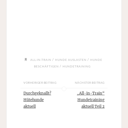
/
/
ALL-IN-TRAIN
HUNDE AUSLASTEN
HUNDE
/
BESCHÄFTIGEN
HUNDETRAINING
VORHERIGER BEITRAG
NÄCHSTER BEITRAG
Durchgeknallt?
„All-in-Train“
Hütehunde
Hundetraining
aktuell
aktuell Teil 2