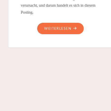
verursacht, und darum handelt es sich in diesem
Posting.
"VOM
WEITERLESEN
UMGANG
MIT
HUNDETRAINERN"