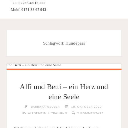
Tel.:
02263-48 16 555
Mobil
0171-38 67 943
Schlagwort:
Hundepaar
Alfi und Betti – ein Herz und
eine Seele
BARBARA NEUBER
18. OKTOBER 2020
/
ALLGEMEIN
TRAINING
2 KOMMENTARE