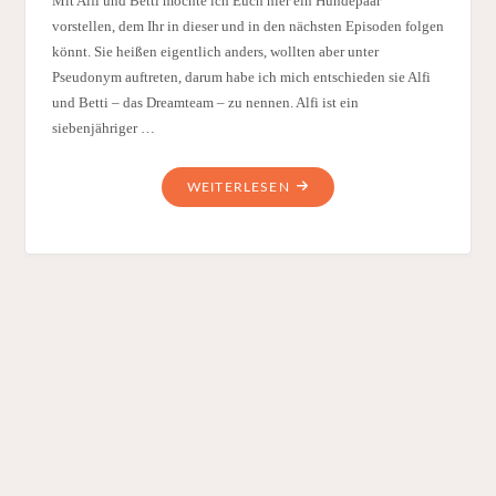
Mit Alfi und Betti möchte ich Euch hier ein Hundepaar
vorstellen, dem Ihr in dieser und in den nächsten Episoden folgen
könnt. Sie heißen eigentlich anders, wollten aber unter
Pseudonym auftreten, darum habe ich mich entschieden sie Alfi
und Betti – das Dreamteam – zu nennen. Alfi ist ein
siebenjähriger …
"ALFI
WEITERLESEN
UND
BETTI
–
EIN
HERZ
UND
EINE
SEELE"