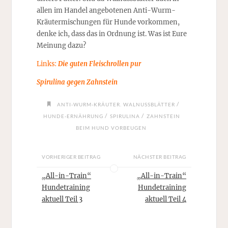
allen im Handel angebotenen Anti-Wurm-
Kräutermischungen für Hunde vorkommen,
denke ich, dass das in Ordnung ist. Was ist Eure
Meinung dazu?
Links:
Die guten Fleischrollen pur
Spirulina gegen Zahnstein
/
ANTI-WURM-KRÄUTER. WALNUSSBLÄTTER
/
/
HUNDE-ERNÄHRUNG
SPIRULINA
ZAHNSTEIN
BEIM HUND VORBEUGEN
VORHERIGER BEITRAG
NÄCHSTER BEITRAG
„All-in-Train“
„All-in-Train“
Hundetraining
Hundetraining
aktuell Teil 3
aktuell Teil 4